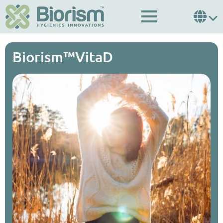
Biorism™VitaD