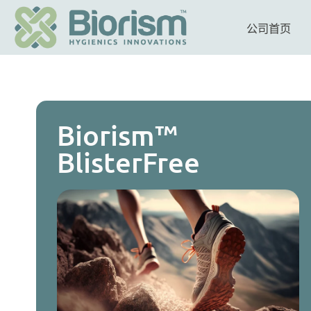
公司首页
Biorism™
BlisterFree