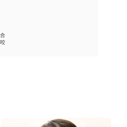
愈合
虫咬