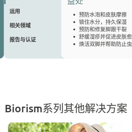
益处
运用
预防水泡和皮肤摩擦
锁住水分，持久保湿
相关领域
预防和修复脚跟干裂
舒缓湿疹并促进皮肤
报告与认证
焕活双脚并帮助防止
Biorism系列其他解决方案