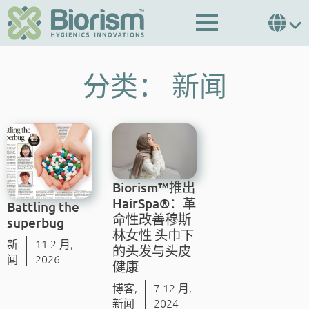
分类：
新闻
Biorism™推出
HairSpa®：革
Bat­tling the
命性改善穆斯
super­bug
林女性 头巾下
新
11 2 月,
的头发与头皮
闻
2026
健康
博客
,
7 12 月,
新闻
2024